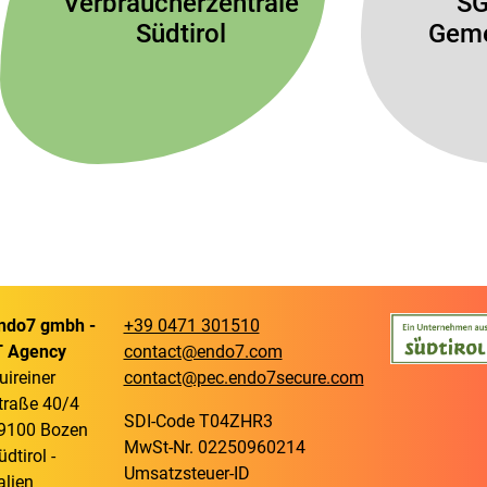
Verbraucherzentrale
SG
Südtirol
Geme
ndo7 gmbh -
+39 0471 301510
T Agency
contact@endo7.com
uireiner
contact@pec.endo7secure.com
traße 40/4
SDI-Code T04ZHR3
9100 Bozen
MwSt-Nr. 02250960214
üdtirol -
Umsatzsteuer-ID
talien