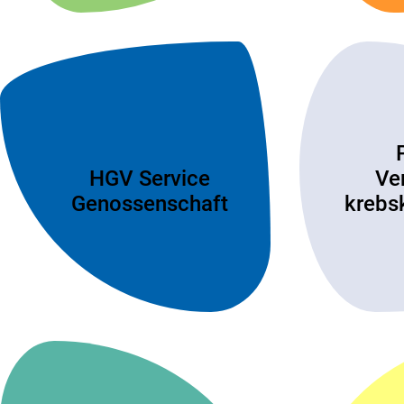
HGV Service
Ve
Genossenschaft
krebs