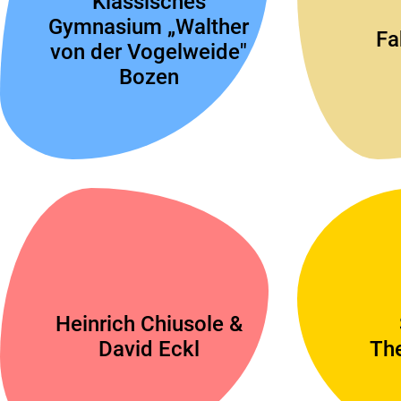
Klassisches
Gymnasium „Walther
Fa
von der Vogelweide"
Bozen
Heinrich Chiusole &
David Eckl
Th