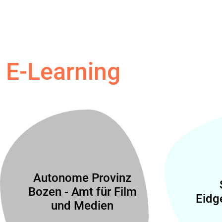
E-Learning
Autonome Provinz
Bozen - Amt für Film
Eidg
und Medien