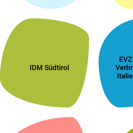
EVZ
IDM Südtirol
Verb
Itali