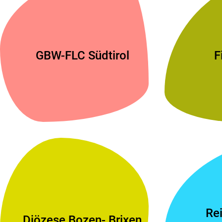
GBW-FLC Südtirol
F
Re
Diözese Bozen- Brixen