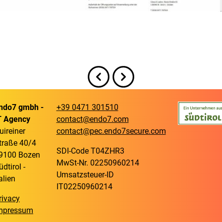
ndo7 gmbh -
+39 0471 301510
T Agency
contact@endo7.com
uireiner
contact@pec.endo7secure.com
traße 40/4
SDI-Code T04ZHR3
9100 Bozen
MwSt-Nr. 02250960214
üdtirol -
Umsatzsteuer-ID
talien
IT02250960214
rivacy
mpressum