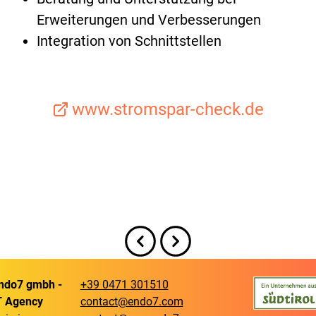
Erweiterungen und Verbesserungen
Integration von Schnittstellen
www.stromspar-check.de
ndo7 gmbh -
+39 0471 301510
T Agency
contact@endo7.com