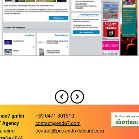
ndo7 gmbh -
+39 0471 301510
T Agency
contact@endo7.com
uireiner
contact@pec.endo7secure.com
traße 40/4