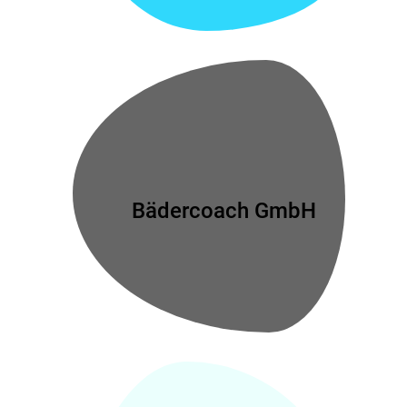
Bädercoach GmbH