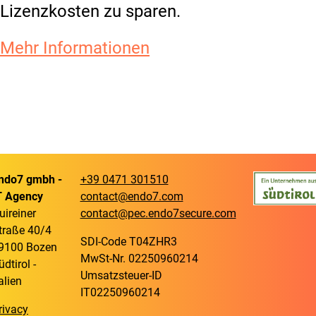
Lizenzkosten zu sparen.
Mehr Informationen
ndo7 gmbh -
+39 0471 301510
T Agency
contact@endo7.com
uireiner
contact@pec.endo7secure.com
traße 40/4
SDI-Code T04ZHR3
9100 Bozen
MwSt-Nr. 02250960214
üdtirol -
Umsatzsteuer-ID
talien
IT02250960214
rivacy