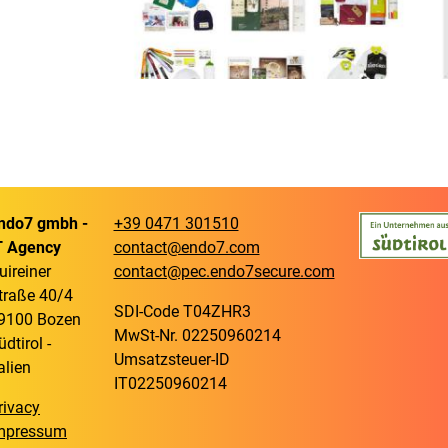
ndo7 gmbh -
+39 0471 301510
T Agency
contact@endo7.com
uireiner
contact@pec.endo7secure.com
traße 40/4
SDI-Code T04ZHR3
9100 Bozen
MwSt-Nr. 02250960214
üdtirol -
Umsatzsteuer-ID
talien
IT02250960214
rivacy
mpressum