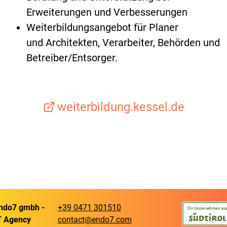
Erweiterungen und Verbesserungen
Weiterbildungsangebot für Planer
und Architekten, Verarbeiter, Behörden und
Betreiber/Entsorger.
weiterbildung.kessel.de
ndo7 gmbh -
+39 0471 301510
T Agency
contact@endo7.com