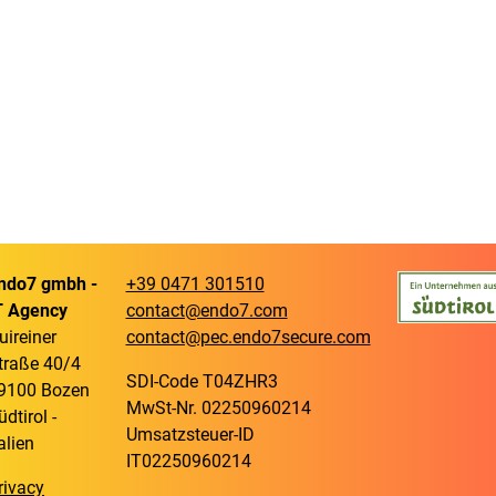
ndo7 gmbh -
+39 0471 301510
T Agency
contact@endo7.com
uireiner
contact@pec.endo7secure.com
traße 40/4
SDI-Code T04ZHR3
9100 Bozen
MwSt-Nr. 02250960214
üdtirol -
Umsatzsteuer-ID
talien
IT02250960214
rivacy