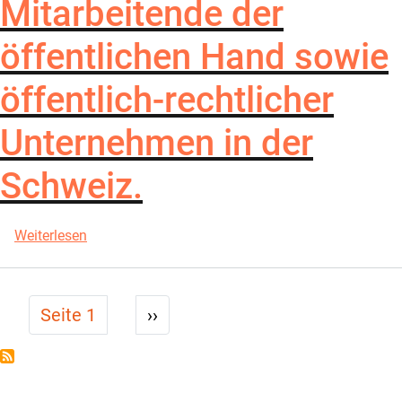
Mitarbeitende der
öffentlichen Hand sowie
öffentlich-rechtlicher
Unternehmen in der
Schweiz.
über Kursangebot für Mitarbeitende der öffentlich
Weiterlesen
Seitennummerierung
Nächste Seite
Seite 1
››