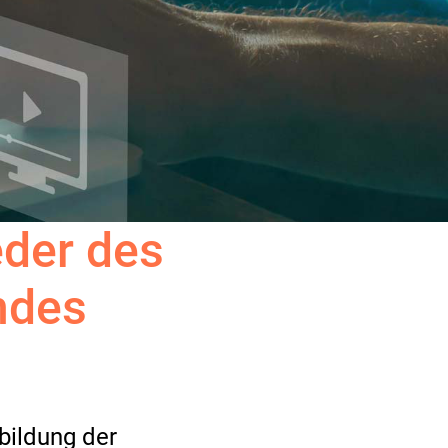
eder des
ndes
bildung der