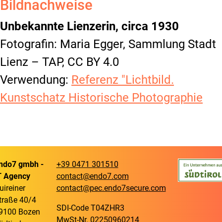
Bildnachweise
Unbekannte Lienzerin, circa 1930
Fotografin: Maria Egger, Sammlung Stadt
Lienz – TAP, CC BY 4.0
Verwendung:
Referenz "Lichtbild.
Kunstschatz Historische Photographie
ndo7 gmbh -
+39 0471 301510
T Agency
contact@endo7.com
uireiner
contact@pec.endo7secure.com
traße 40/4
SDI-Code T04ZHR3
9100 Bozen
MwSt-Nr. 02250960214