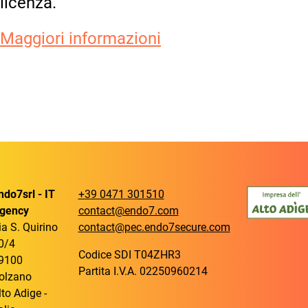
licenza.
Maggiori informazioni
ndo7srl - IT
+39 0471 301510
gency
contact@endo7.com
ia S. Quirino
contact@pec.endo7secure.com
0/4
Codice SDI T04ZHR3
9100
Partita I.V.A. 02250960214
olzano
lto Adige -